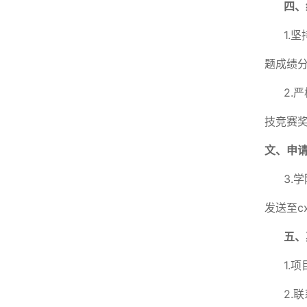
四、
1
.
坚
题成绩分
2.
技竞赛
文、申
3.
发送至cx
五、
1.
2.