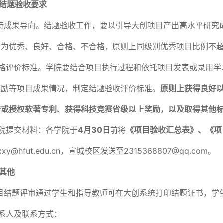
结题验收要求
持成果导向。结题验收工作，要以引导大创项目产出高水平研究
为优秀、良好、合格、不合格，原则上同级别优秀项目比例不超过
严格评价标准。学院要结合项目执行过程和依托项目发表或录用
奖励等项目成果情况，制定结题验收评价标准。
原则上获得良好
请或授权软著专利、获得科技竞赛省级以上奖励，以及取得其他
学院提交材料：各学院于
4月30日
前将
《项目验收汇总表》、《项
xy@hfut.edu.cn，宣城校区发送至2315368807@qq.com。
其他
项目结题评审通过学生和指导教师可在大创系统打印结题证书，
联系人及联系方式：