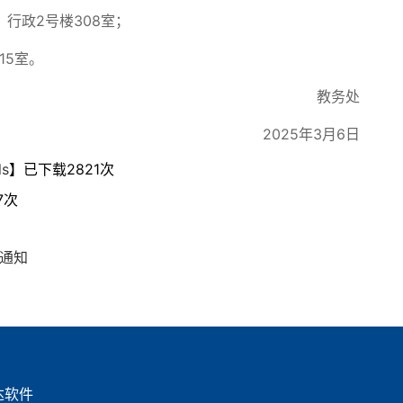
：行政2号楼308室；
15室。
教务处
2025年3月6日
s
】已下载
2821
次
7
次
的通知
达软件