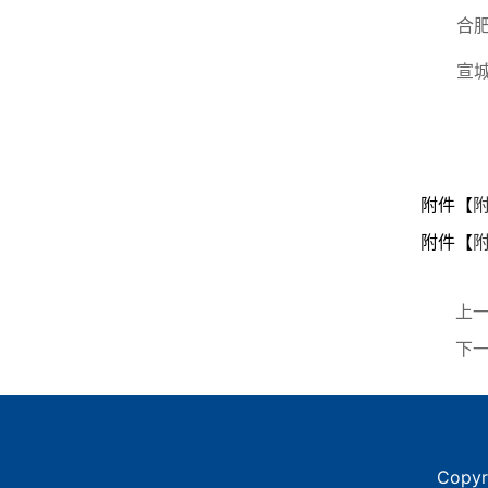
合肥
宣城
附件【
附
附件【
上
下
Copy