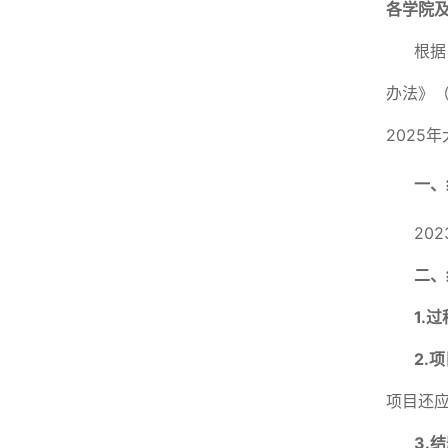
各学院
根据
办法》（
2025
一、
20
二、
1
.
过
2
.
项
项目还
3
.
结