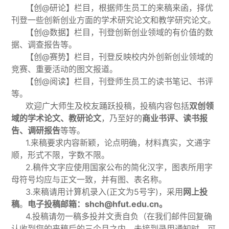
【创@研论】栏目，根据师生员工的来稿来函，择优
刊登一些创新创业方面的学术研究论文和教学研究论文。
【创@数据】栏目，刊登创新创业领域的有价值的数
据、调查报告等。
【创@赛势】栏目，刊登反映校内外创新创业领域的
竞赛、重要活动的图文报道。
【创@阅读】栏目，刊登师生员工的读书笔记、书评
等。
欢迎广大师生及校友踊跃投稿，投稿内容包括
双创领
域的学术论文、教研论文
，乃至好的
商业书评、读书报
告、调研报告
等等。
1.来稿要求内容新颖，论点明确，材料真实，文通字
顺，形式不限，字数不限。
2.稿件文字应使用国家公布的简化汉字，图表所用字
母符号均应与正文一致，并有图、表名称。
3.来稿请用计算机录入(正文为5号字)，采用
网上投
稿
。
电子投稿邮箱：shch@hfut.edu.cn。
4.投稿请勿一稿多投并文责自负（在我们邮件回复确
认收到您的来稿后的三个月之内，
未接到录用通知时，可