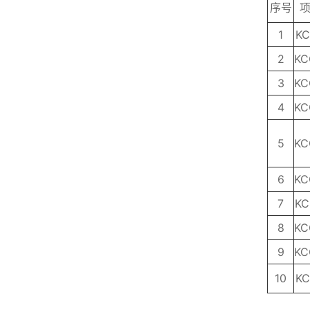
序号
1
KC
2
KC
3
KC
4
KC
5
KC
6
KC
7
KC
8
KC
9
KC
10
KC