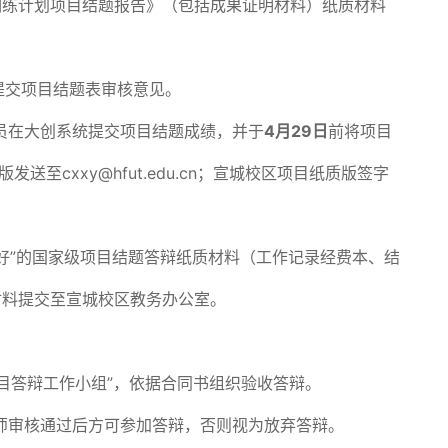
训练计划项目结题报告》（包括成果证明材料）纸质材料
提交项目结题表审核意见。
员在大创系统提交项目结题成绩，并于
4
月29日
前将项目
至cxxy@hfut.edu.cn；宣城校区项目纸质版签字
良好”的国家级项目结题答辩纸质材料（工作记录经费本、结
材料提交至宣城校区教务办公室。
目答辩工作小组”，依据合同书组织验收答辩。
师审核通过后方可参加答辩，否则视为放弃答辩。