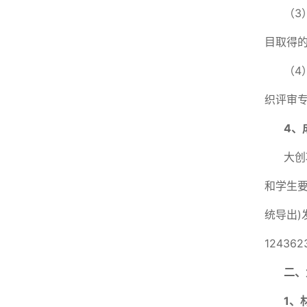
（3
目取得
（4
织评审
4
、
大创
和学生
统导出)
1243
二、
1
、