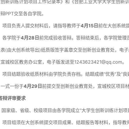
生创新训练计划项目工作记录本》和《合肥工业大学大学生创新
辩PPT交至各自学院。
）项目负责人提交材料后，请指导教师于
4
月15日
前在大创系统
）各学院于
4
月28日
前完成验收答辩。答辩结束后，各学院管理
表(由大创系统导出)纸质版签字盖章交至创新创业教育处，电子版发送
宣城校区教务办公室，电子版发送至1243623421@qq.com。
）项目结题验收纸质材料由学院负责存档。结题成绩“优秀”及“
）一式一份于
4
月29日
前提交至创新创业教育处，宣城校区项目
答辩评审要求
）国家级、省级、校级项目由各学院成立“大学生创新训练计划项
）项目组须在大创系统提交项目成果、结题报告等材料，指导教