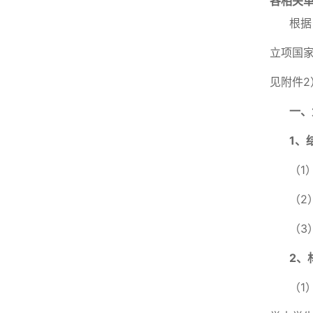
各相关
根据
立项国家
见附件
一、
1
、
（1
（2
（3
2
、
（1