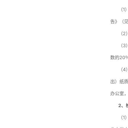
（1
告》（
（2
（3
数的20
（4
出）纸质
办公室，电
2
、
（1