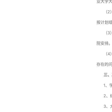
业大学
（2
按计划
（3
院安排
（4
存在的
三、
1、
2、
3、