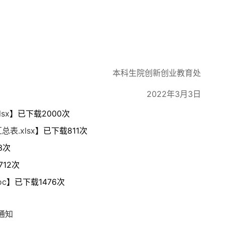
本科生院创新创业教育处
2022年3月3日
sx
】已下载
2000
次
.xlsx
】已下载
811
次
3
次
712
次
c
】已下载
1476
次
通知