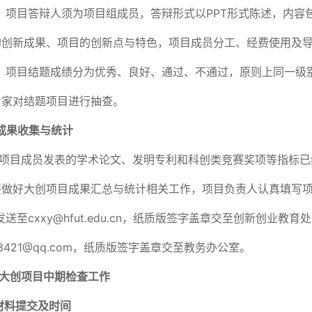
）项目答辩人须为项目组成员，答辩形式以PPT形式陈述，内
的创新成果、项目的创新点与特色，项目成员分工、经费使用及
）项目结题成绩分为优秀、良好、通过、不通过，原则上同一级别
专家对结题项目进行抽查。
成果收集与统计
项目成员发表的学术论文、发明专利和科创类竞赛奖项等指标已
要做好大创项目成果汇总与统计相关工作，项目负责人认真填写
发送至cxxy@hfut.edu.cn，纸质版签字盖章交至创新创业
623421@qq.com，纸质版签字盖章交至教务办公室。
大创项目中期检查工作
材料提交及时间